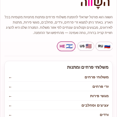
כל זר או סידור יגיע עד בית המקבל על
ידי שליח מנוסה תוך הקפדה על טריות
ושלמות הפרחים.
אנו מציעים מגוון רחב של סוגי פרחים
השווה הוא פורטל ישראלי להזמנת משלוחי פרחים ומתנות מחנויות מקומיות בכל
איכותיים כגון: ורדים, סחלבים, ליליות,
חרציות ,שושן צחור ועוד.
הארץ. באתר ניתן למצוא זרי פרחים, ורדים, סחלבים, מגשי פירות, מתנות
לנו ניסיון רב והתמחות בעיצוב אירועים
לאירועים, מבצעים וקטלוגים עונתיים לפי אזור משלוח. המטרה שלנו היא להציג
ולכן אם ברצונכם להתאים פרחים
חוויית קנייה ברורה, נוחה ואמינה — מהחיפוש ועד ההזמנה.
לאירוע אם זה בר מצווה, יום הולדת או
החלטתם להתחתן פנו אלינו ונשמח
לעזור ולשרתכם.
בחנות תמיד תמצאו מבחר זרים
בעיצובים שונים, זרי כלה, צמחי בית
ועציצים, מבחר סידורי פרחים
קלאסיים, מודרניים אומנותיים, זרים
מתוקים משוקולדים מובחרים בסגנון
ייחודי ועוד.
משלוחי פרחים ומתנות
משלוחי פרחים
←
זרי פרחים
←
מגשי פירות
←
עציצים וסחלבים
←
ורדים
←