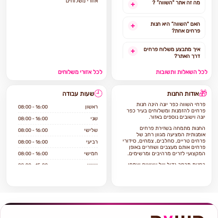
אזורי משלוחים
מה זה אתר "השווה” ?
האם "השווה” היא חנות
פרחים אחת?
איך מתבצע משלוח פרחים
דרך האתר?
לכל השאלות ותשובות
לכל אזורי משלוחים
האם ניתן להזמין משלוח
פרחים מהיום להיום?
🕘
🎁
אודות החנות
שעות עבודה
לאילו אזורים בארץ ניתן
פרחי השווה כפר יונה הינה חנות
להזמין משלוחים?
ראשון
08:00 - 16:00
פרחים להזמנות ומשלוחים בעיר כפר
יונה וישובים נוספים באזור.
שני
08:00 - 16:00
אילו מוצרים אפשר להזמין
החנות מתמחה בשזירת פרחים
שלישי
08:00 - 16:00
באתר?
אומנותית המציעה מגוון רחב של
פרחים טריים, סחלבים, צמחים, סידורי
רביעי
08:00 - 16:00
פרחים אותם מעצבים ושוזרים באופן
המקצועי לזרים מרהיבים ומרשימים.
חמישי
08:00 - 16:00
בחנות מבחר גדול של עציצים וצמחי
שישי
08:00 - 15:00
בית וגינה, כלי קרמיקה וזכוכית.
שבת
סגור
אם ברצונכם להזמין משלוח פרחים
בכפר יונה הגעתם למקום הנכון פרחי
השווה כפר יונה מתמחה בשירות ויחס
טוב ללקוח, איכות וטריות הפרחים,
מלאי ומחירים סבירים.