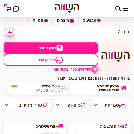
0
כתובת למשלוח
הזינו כתובת
מבצעים
מוצרים
חנויות
בית
%
קופון הטבה
דברו איתנו
משלוחים כפר יונה והאזור
פרחי השווה - חנות פרחים בכפר יונה
מחירון משלוחים
שעות עבודה
פתוח
🚚
🕘
אזורי משלוחים
פתוח עד 16:00
קטגוריות
מיון לפי
טווח מחירים
🚚
❓
שאלות ותשובות
אזורי משלוחים