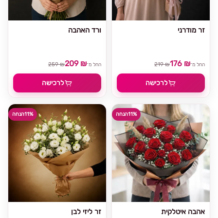
זר מודרני
ורד האהבה
209 ₪
176 ₪
259 ₪
219 ₪
החל מ־
החל מ־
לרכישה
לרכישה
11%
הנחה
11%
הנחה
אהבה איטלקית
זר ליזי לבן