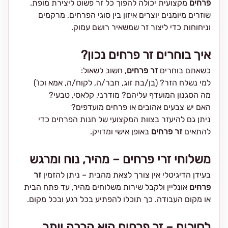
פרחים
מקצועית יכולה להפוך כל זר פשוט ליצירת מופת.
שוזרים מיומנים יוצרים איזון בין סוגי הפרחים, מרקמים
וניחוחות כדי ליצור זר שמשאיר רושם עמוק.
איך בוחרים זר פרחים נכון?
כשאתם בוחרים
זר פרחים
, חשוב לשאול:
למי נשלח הזר? (בן/בת זוג, חבר/ה, לקוח/ה, אמא וכו')
מה הסגנון המועדף עליהם? מודרני, קלאסי, טבעי?
האם יש צבעים אהובים או פרחים מועדפים?
ניתן גם להיעזר בצוות המקצועי של חנות הפרחים כדי
להתאים
זר פרחים
באופן אישי ומדויק.
משלוחי זרי פרחים – מהיר, נוח ומרגש
בעידן הדיגיטלי אין צורך לצאת מהבית – ניתן להזמין
זר
פרחים
אונליין ולקבל שירות משלוחים מהיר, עד פתח הבית
או מקום העבודה. כך תוכלו להפתיע בכל רגע ובכל מקום.
לסיכום – זר פרחים הוא הרבה יותר