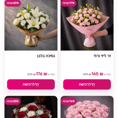
17%
הנחה
20%
הנחה
זר ליזי ורוד
נסיכה בלבן
176 ₪
165 ₪
219 ₪
199 ₪
החל מ־
החל מ־
לרכישה
לרכישה
16%
הנחה
25%
הנחה