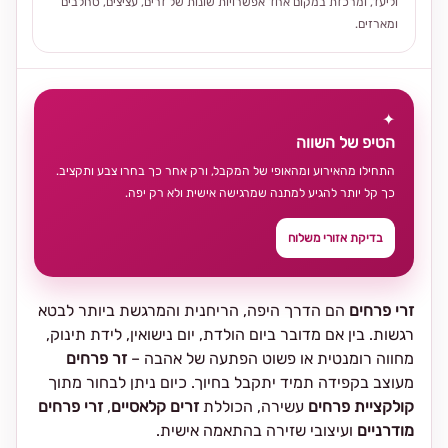
וליעד, ומרכזת במקום אחד אפשרויות שונות של זרים, עציצים, סחלבים
ומארזים.
✦
הטיפ של השווה
התחילו מהאירוע ומהאופי של המקבל, ורק אחר כך בחרו צבע ותקציב.
כך קל יותר להגיע למתנה שמרגישה אישית ולא רק יפה.
בדיקת אזורי משלוח
זרי פרחים
הם הדרך היפה, הריחנית והמרגשת ביותר לבטא
רגשות. בין אם מדובר ביום הולדת, יום נישואין, לידת תינוק,
מחווה רומנטית או פשוט הפתעה של אהבה –
זר פרחים
מעוצב בקפידה תמיד יתקבל בחיוך. כיום ניתן לבחור מתוך
קולקציית פרחים
עשירה, הכוללת
זרים קלאסיים
,
זרי פרחים
מודרניים
ועיצובי שזירה בהתאמה אישית.