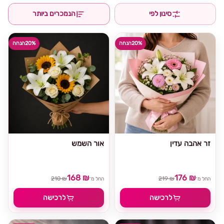
סינון לפי
הנמכרים ביותר
20%
הנחה
20%
הנחה
זר אהבה עדין
אור השמש
168 ₪
176 ₪
210 ₪
219 ₪
החל מ־
החל מ־
לרכישה
לרכישה