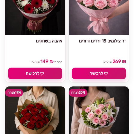
זר צילומים 15 ורדים ורודים
אהבה בשחקים
149 ₪
269 ₪
198 ₪
319 ₪
החל מ־
לרכישה
לרכישה
20%
הנחה
19%
הנחה