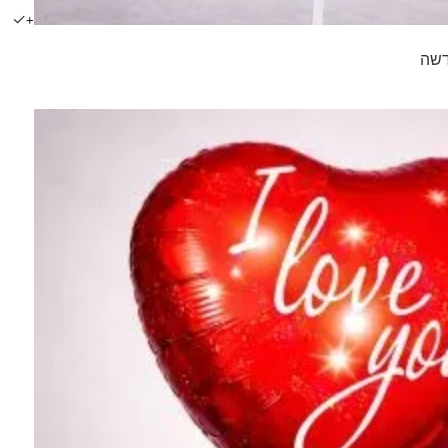
✓
+
דשה