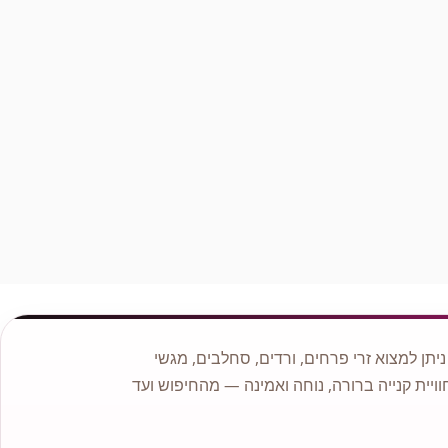
לראות למעלה אנו מציעים מגוון רחב של סוגי פרחים איכותיים
כגון: ורדים, סחלבים.
לנו ניסיון רב והתמחות בעיצוב אירועים ולכן אם ברצונכם להתאים
פרחים לאירוע אם זה בר מצווה, יום הולדת או החלטתם להתחתן
פנו אלינו ונשמח לעזור ולשרתכם.
תן למצוא זרי פרחים, ורדים, סחלבים, מגשי
וויית קנייה ברורה, נוחה ואמינה — מהחיפוש ועד