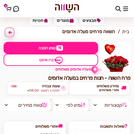
0
כתובת למשלוח
הזינו כתובת
מבצעים
מוצרים
חנויות
בית
השווה פרחים מעלה אדומים
%
קופון הטבה
דברו איתנו
מעלה אדומים משלוחים
פרח השווה - חנות פרחים במעלה אדומים
מחירון משלוחים
שעות עבודה
סגור
🚚
🕘
אזורי משלוחים
08:00- ייפתח ב ראשון
קטגוריות
מיון לפי
טווח מחירים
🚚
❓
שאלות ותשובות
אזורי משלוחים