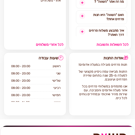
אזורי משלוחים
מה זה אתר "השווה” ?
האם "השווה” היא חנות
פרחים אחת?
איך מתבצע משלוח פרחים
דרך האתר?
לכל השאלות ותשובות
לכל אזורי משלוחים
האם ניתן להזמין משלוח
פרחים מהיום להיום?
🕘
🎁
אודות החנות
שעות עבודה
לאילו אזורים בארץ ניתן
חנות פרחים מובילה במעלה אדומים!
להזמין משלוחים?
ראשון
08:00 - 20:00
החנות מביאה עמה ניסיון מקצועי של
שני
08:00 - 20:00
למעלה מ-25 שנה בתחום שזירת
אילו מוצרים אפשר להזמין
הפרחים ועיצובם.
שלישי
08:00 - 20:00
באתר?
אנו מתמחים במשלוחי פרחים בכל
רביעי
08:00 - 20:00
אזור מעלה אדומים והסביבה, עם
שירות מהיר ואיכותי ובמחירים נוחים
חמישי
08:00 - 20:00
לכל כיס.
שישי
08:00 - 16:00
אם אתם מחפשים חנות פרחים ברמה
גבוה הגעתם למקום הנכון!
שבת
סגור
פרח השווה היא חנות פרחים וותיקה
שיודעת לתת שירות ברמה הגבוהה
ביותר.
החנות מציעה מגוון רחב של פרחים
טריים ואיכותיים, עציצים ומתנות