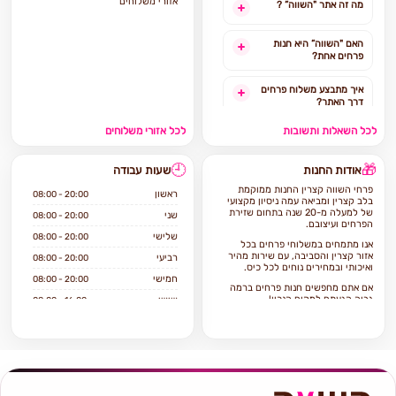
אזורי משלוחים
מה זה אתר "השווה” ?
האם "השווה” היא חנות
פרחים אחת?
איך מתבצע משלוח פרחים
דרך האתר?
לכל השאלות ותשובות
לכל אזורי משלוחים
האם ניתן להזמין משלוח
פרחים מהיום להיום?
🕘
🎁
אודות החנות
שעות עבודה
לאילו אזורים בארץ ניתן
פרחי השווה קצרין החנות ממוקמת
להזמין משלוחים?
ראשון
08:00 - 20:00
בלב קצרין ומביאה עמה ניסיון מקצועי
של למעלה מ-20 שנה בתחום שזירת
שני
08:00 - 20:00
הפרחים ועיצובם.
אילו מוצרים אפשר להזמין
שלישי
08:00 - 20:00
באתר?
אנו מתמחים במשלוחי פרחים בכל
אזור קצרין והסביבה, עם שירות מהיר
רביעי
08:00 - 20:00
ואיכותי ובמחירים נוחים לכל כיס.
חמישי
08:00 - 20:00
אם אתם מחפשים חנות פרחים ברמה
גבוה הגעתם למקום הנכון!
שישי
08:00 - 16:00
פרחי השווה קצרין היא חנות פרחים
שבת
סגור
וותיקה שיודעת לתת שירות ברמה
הגבוהה ביותר.
החנות מציעה מגוון רחב של פרחים
טריים ואיכותיים, עציצים ומתנות
המתאימים לכל תקציב ולכל אירוע.