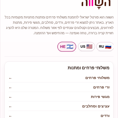
בחנות תמצאו מגוון זרי פרחים
בסגנונות קלאסיים, מודרניים
ואמנותיים.
מלאי גדול של עציצים וצמחי בית יפים
השווה הוא פורטל ישראלי להזמנת משלוחי פרחים ומתנות מחנויות מקומיות בכל
וייחודיים.
הארץ. באתר ניתן למצוא זרי פרחים, ורדים, סחלבים, מגשי פירות, מתנות
סידורי פרחים יוקרתיים ומרשימים.
לאירועים, מבצעים וקטלוגים עונתיים לפי אזור משלוח. המטרה שלנו היא להציג
חוויית קנייה ברורה, נוחה ואמינה — מהחיפוש ועד ההזמנה.
משלוחי פרחים ומתנות
משלוחי פרחים
←
זרי פרחים
←
מגשי פירות
←
עציצים וסחלבים
←
ורדים
←