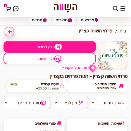
0
כתובת למשלוח
הזינו כתובת
מבצעים
מוצרים
חנויות
בית
פרחי השווה קצרין
%
קופון הטבה
דברו איתנו
קצריןэ רמת הגולן
פרחי השווה קצרין - חנות פרחים בקצרין
מחירון משלוחים
שעות עבודה
פתוח
🚚
🕘
אזורי משלוחים
פתוח עד 20:00
קטגוריות
מיון לפי
טווח מחירים
🚚
❓
שאלות ותשובות
אזורי משלוחים