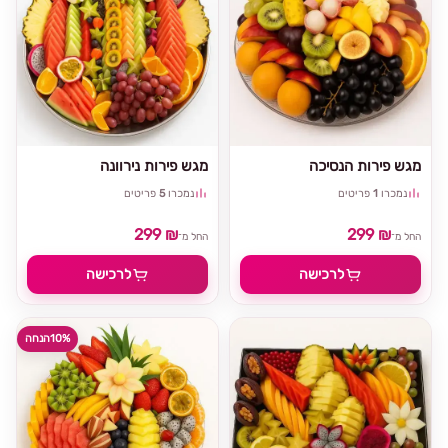
מגש פירות הנסיכה
מגש פירות נירוונה
נמכרו
1
פריטים
נמכרו
5
פריטים
299 ₪
299 ₪
החל מ־
החל מ־
לרכישה
לרכישה
10%
הנחה