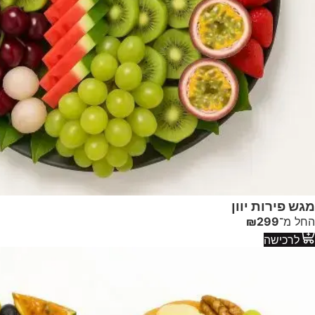
מגש פירות יוון
החל מ־
299
₪
לרכישה