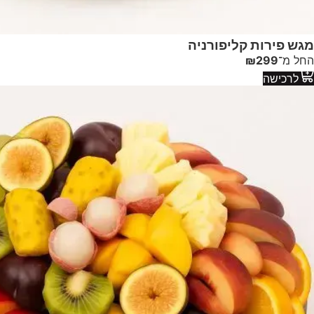
מגש פירות קליפורניה
החל מ־
299
₪
לרכישה