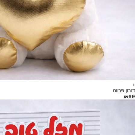
+
דובון פרווה
₪
69