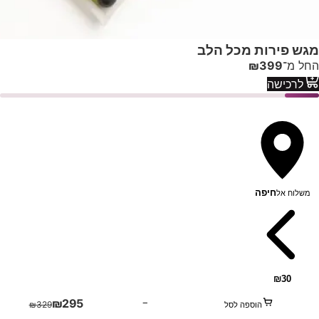
מגש פירות מכל הלב
החל מ־
399
₪
לרכישה
חיפה
משלוח אל
₪
30
₪
295
−
₪
329
הוספה לסל