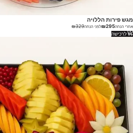
מגש פירות הללויה
₪
329
₪
295
אחרי הנחה
לפני הנחה
לרכישה