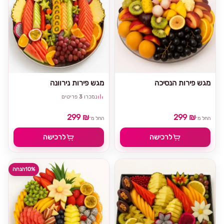
מגש פירות הנסיכה
מגש פירות נירוונה
נמכרו
3
פריטים
299 ₪
299 ₪
החל מ־
החל מ־
לרכישה
לרכישה
10%
הנחה