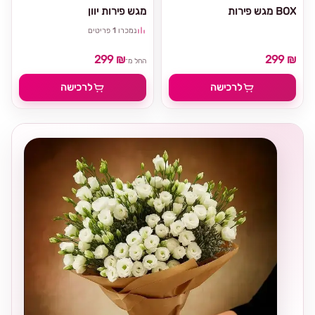
מגש פירות BOX
מגש פירות יוון
נמכרו
1
פריטים
299 ₪
299 ₪
החל מ־
לרכישה
לרכישה