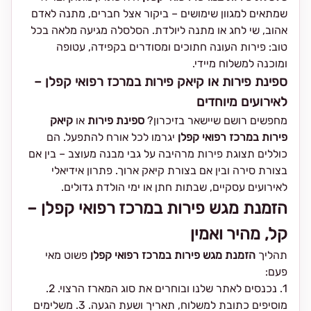
שמתאים למגוון שימושים – ביקור אצל חברים, מתנה לאדם
אהוב, שי לחג או מתנה ליולדת. הסלסלה מגיעה מלאה בכל
טוב: פירות העונה חתוכים ומסודרים בקפידה, עטופה
ומוכנה למשלוח מיידי.
ספינת פירות או קיאק פירות במרכז רפואי קפלן –
לאירועים מיוחדים
מחפשים רושם שיישאר בזיכרון?
ספינת פירות
או
קיאק
פירות במרכז רפואי קפלן
יגרמו לכל אורח להתפעל. הם
כוללים תצוגת פירות מרהיבה על גבי מבנה מעוצב – בין אם
בצורת סירה ובין אם בצורת קיאק ארוך. פתרון אידיאלי
לאירועים עסקיים, שבתות חתן או ימי הולדת גדולים.
הזמנת מגש פירות במרכז רפואי קפלן –
קל, מהיר ואמין
תהליך
הזמנת מגש פירות במרכז רפואי קפלן
פשוט מאי
פעם:
1. נכנסים לאתר שלנו ובוחרים את סוג המארז הרצוי. 2.
מוסיפים כתובת למשלוח, תאריך ושעת הגעה. 3. משלימים