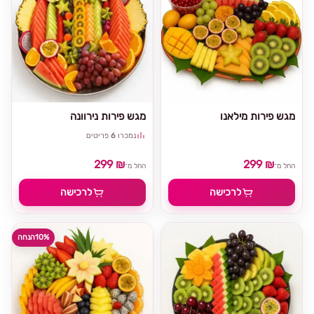
מגש פירות מילאנו
מגש פירות נירוונה
נמכרו
6
פריטים
299 ₪
299 ₪
החל מ־
החל מ־
לרכישה
לרכישה
10%
הנחה