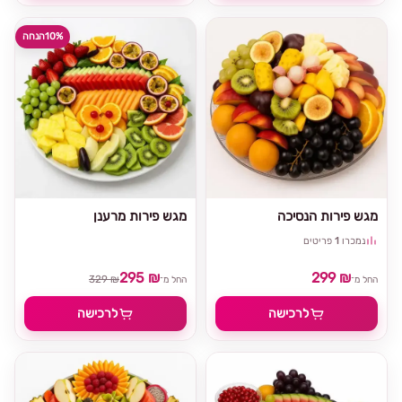
10%
הנחה
מגש פירות הנסיכה
מגש פירות מרענן
נמכרו
1
פריטים
295 ₪
299 ₪
329 ₪
החל מ־
החל מ־
לרכישה
לרכישה