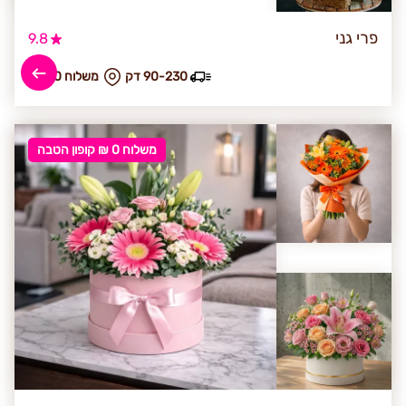
פרי גני
9.8
90-230 דק
₪ משלוח 30
משלוח 0 ₪ קופון הטבה