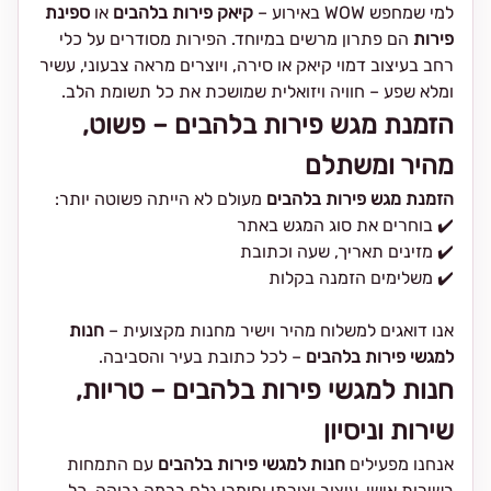
למי שמחפש WOW באירוע –
קיאק פירות בלהבים
או
ספינת
פירות
הם פתרון מרשים במיוחד. הפירות מסודרים על כלי
רחב בעיצוב דמוי קיאק או סירה, ויוצרים מראה צבעוני, עשיר
ומלא שפע – חוויה ויזואלית שמושכת את כל תשומת הלב.
הזמנת מגש פירות בלהבים – פשוט,
מהיר ומשתלם
הזמנת מגש פירות בלהבים
מעולם לא הייתה פשוטה יותר:
✔️ בוחרים את סוג המגש באתר
✔️ מזינים תאריך, שעה וכתובת
✔️ משלימים הזמנה בקלות
אנו דואגים למשלוח מהיר וישיר מחנות מקצועית –
חנות
למגשי פירות בלהבים
– לכל כתובת בעיר והסביבה.
חנות למגשי פירות בלהבים – טריות,
שירות וניסיון
אנחנו מפעילים
חנות למגשי פירות בלהבים
עם התמחות
בשירות אישי, עיצוב יצירתי וחומרי גלם ברמה גבוהה. כל