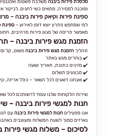
סלסלת פירות ביבנה
משלבת פשטות ואלגנטיות 
ומוכנה למסירה. מתאים כשי לחגים, לביקור אצ
ספינת פירות וקיאק פירות ביבנה – מרש
למי שמחפש פתרון יוצא דופן לאירוע –
ספינת פ
מאפשר פריסה של מגוון פירות מרהיבים, חתוכי
הזמנת מגש פירות ביבנה – תה
תהליך
הזמנת מגש פירות ביבנה
פשוט, קל ומה
✔️ בוחרים מגש באתר
✔️ מזינים כתובת, תאריך ושעה
✔️ מבצעים תשלום
✔️ ואנחנו דואגים לכל השאר – כולל אריזה, ק
שירות הלקוחות שלנו עומד לרשותכם לכל שאל
חנות למגשי פירות ביבנה – שיר
אנו מפעילים
חנות למגשי פירות ביבנה
עם דגש 
נארזים סמוך לשעת המשלוח ומעוצבים באהבה –
לסיכום – משלוח מגשי פירות בי