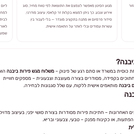
ור
מנוע הסינון מאפשר לצמצם את התוצאות לפי טווח מחיר, סוג
ליום 
אירוע וצבע. כך ניתן למצוא בקלות זר קלאסי, עיצוב מודרני,
למחוו
סידור פרמיום או מתנה בתקציב מוגדר — בלי לעבור בין
לבית 
עשרות עמודים ובלי לוותר על התאמה אישית.
לאורך
שמשלב
יבנה?
מת כוסית במשרד או סתם רגע של פינוק –
משלוח מגש פירות ביבנה
הוא
חתוכים בקפידה, מסודרים בצורה מעוצבת וצבעונית – מספקים חוויית
 ביבנה
מותאמים אישית ללקוח, עם שלל סגנונות לבחירה.
נה
האחרונות – חתיכות פירות מסודרות בצורת סושי יפני, בעיצוב מדויק
הפתעות, או כקינוח מפנק – טבעי, צבעוני ובריא.
ית