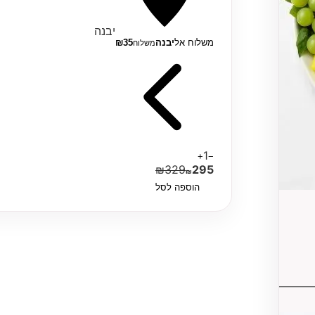
יבנה
משלוח אל
יבנה
35
₪
משלוח
1
+
−
₪
329
295
₪
הוספה לסל