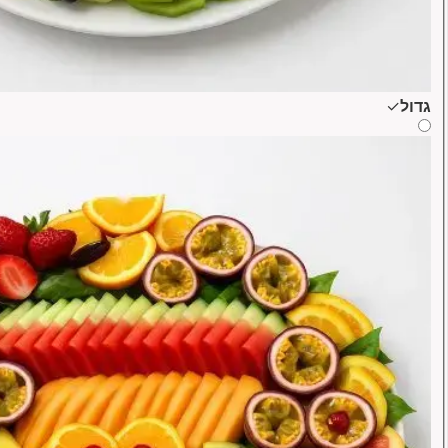
גדול
✓