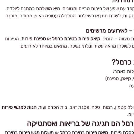
 מודרנית
ד עם שפע של פירות טריים ומגוונים. היא מושלמת כמתנה ליולדת
קיות, לשבת חתן או כשי לחג. הסלסלה עטופה באופן מהודר ומוכנה
– לאירועים מרשימים
 מצווה – הזמינו
קיאק פירות בטירת כרמל
או
ספינת פירות
. הפירות
ים לשולחן מראה עשיר ובלתי נשכח. מתאים במיוחד לאירועים
 כרמל?
ות באתר:
 קיאק, ספינה)
עה
לל קטמון, רמות, גילה, פסגת זאב, בית הכרם ועוד.
חנות למגשי פירות
ום.
כרמל הם חגיגה של בריאות ואסתטיקה
סלת פירות
,
קיאק פירות בטירת כרמל
או
משלוח מגש פירות בטירת