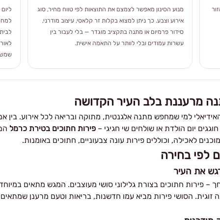
ור
מנוע הסינון מאפשר לצמצם את התוצאות לפי טווח מחיר, סוג
ליום 
אירוע וצבע. כך ניתן למצוא בקלות זר קלאסי, עיצוב מודרני,
למחוו
סידור פרמיום או מתנה בתקציב מוגדר — בלי לעבור בין
לבית 
עשרות עמודים ובלי לוותר על התאמה אישית.
לאורך
שמשלב
נה מרעננת בלב העיר הקדושה
אידיאלי למי שמחפש מתנה אלגנטית, מתוקה ובריאה לכל אירוע. בין אם
גגים יום הולדת או שולחים שי חגיגי –
פירות חתוכים בטירת כרמל
הם
כנים לאכילה, וכוללים פירות עונה צבעוניים, חתוכים באומנות.
ם לפי בחירה
גש את העיר
לחך – פירות חתוכים בצורת גלילוני סושי מעוצבים. המגש מתאים במיוחד
נה זוגית. הסושי פירות מביא עמו חדשנות, בריאות וטעם מרענן שמתאים