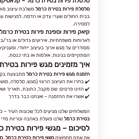
סלסלת פירות בטירת כרמל – קלאסיקה
סלסלת פירות בטירת כרמל
משלבת עיצוב מוקפ
בבית החולים שערי צדק או הדסה, לפגישות עס
למסירה.
קיאק פירות וספינת פירות בטירת כרמל 
לארוחות משפחתיות, אירועים גדולים או בר/בת
מסודרים על מגש ארוך בעיצוב ייחודי, ומעניק
המתקיימים בגינות, אולמות או בתי כנסת.
איך מזמינים מגש פירות בטירת
הזמנת מגש פירות בטירת כרמל
מתבצעת בקל
✔️ בחרו את העיצוב הרצוי (מגש, סלסלה, סושי,
✔️ הזינו פרטים: שם מקבל, כתובת, תאריך וש
✔️ אשרו את ההזמנה – ואנחנו כבר בדרך
המשלוחים שלנו מגיעים לכל שכונות העיר – כו
בטירת כרמל
שלנו פועלת באהבה וטריות מדי י
לסיכום – מגשי פירות בטירת 
אם אתם מחפשים
סושי פירות בטירת כרמל
,
סל