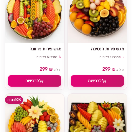
מגש פירות הנסיכה
מגש פירות נירוונה
נמכרו
1
פריטים
נמכרו
5
פריטים
299 ₪
299 ₪
החל מ־
החל מ־
לרכישה
לרכישה
10%
הנחה