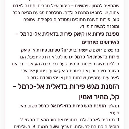
שמתאים למגוון שימושים – ביקור אצל חברים, מתנה לאדם
אהוב, שי לחג או מתנה ליולדת. הסלסלה מגיעה מלאה בכל
טוב: פירות העונה חתוכים ומסודרים בקפידה, עטופה
ומוכנה למשלוח מיידי.
ספינת פירות או קיאק פירות בדאלית אל-כרמל –
לאירועים מיוחדים
מחפשים רושם שיישאר בזיכרון?
ספינת פירות
או
קיאק
פירות בדאלית אל-כרמל
יגרמו לכל אורח להתפעל. הם
כוללים תצוגת פירות מרהיבה על גבי מבנה מעוצב – בין אם
בצורת סירה ובין אם בצורת קיאק ארוך. פתרון אידיאלי
לאירועים עסקיים, שבתות חתן או ימי הולדת גדולים.
הזמנת מגש פירות בדאלית אל-כרמל –
קל, מהיר ואמין
תהליך
הזמנת מגש פירות בדאלית אל-כרמל
פשוט מאי
פעם:
1. נכנסים לאתר שלנו ובוחרים את סוג המארז הרצוי. 2.
מוסיפים כתובת למשלוח, תאריך ושעת הגעה. 3. משלימים