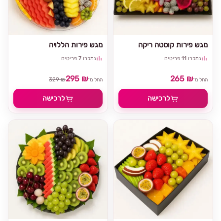
מגש פירות קוסטה ריקה
מגש פירות הללויה
נמכרו
11
פריטים
נמכרו
7
פריטים
295 ₪
265 ₪
329 ₪
החל מ־
החל מ־
לרכישה
לרכישה