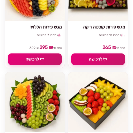
מגש פירות קוסטה ריקה
מגש פירות הללויה
נמכרו
11
פריטים
נמכרו
7
פריטים
295 ₪
265 ₪
329 ₪
החל מ־
החל מ־
לרכישה
לרכישה