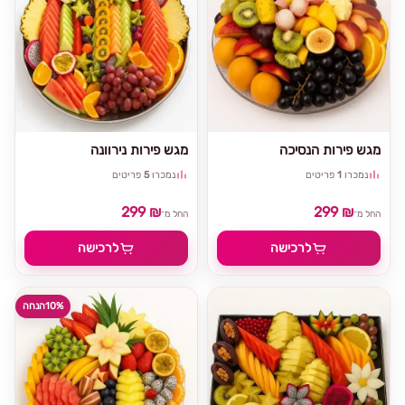
מגש פירות הנסיכה
מגש פירות נירוונה
נמכרו
1
פריטים
נמכרו
5
פריטים
299 ₪
299 ₪
החל מ־
החל מ־
לרכישה
לרכישה
10%
הנחה