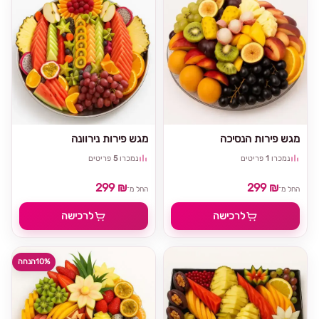
מגש פירות הנסיכה
מגש פירות נירוונה
נמכרו
1
פריטים
נמכרו
5
פריטים
299 ₪
299 ₪
החל מ־
החל מ־
לרכישה
לרכישה
10%
הנחה