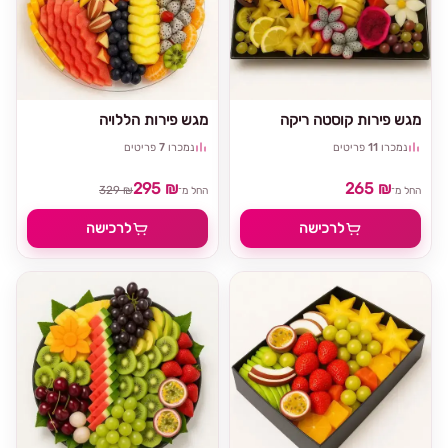
מגש פירות קוסטה ריקה
מגש פירות הללויה
נמכרו
11
פריטים
נמכרו
7
פריטים
295 ₪
265 ₪
329 ₪
החל מ־
החל מ־
לרכישה
לרכישה