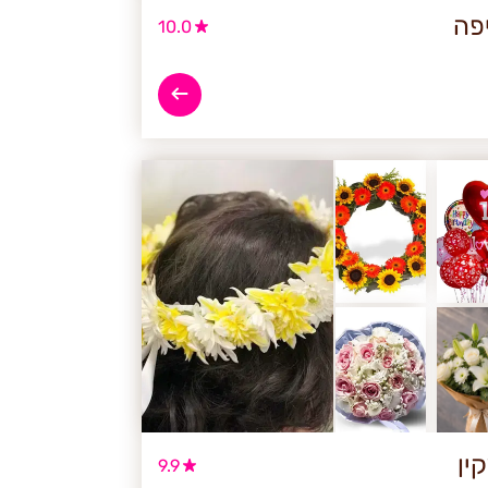
פה
10.0
ין
9.9