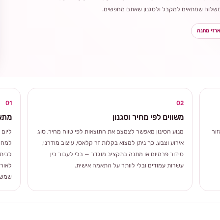
ר משלוח שמתאים למקבל ולסגנון שאתם מחפשים.
רזי מתנה
בחירה
מקומית
ומרגשת
01
02
משווים לפי מחיר וסגנון
מתאי
ור
מנוע הסינון מאפשר לצמצם את התוצאות לפי טווח מחיר, סוג
ליום 
אירוע וצבע. כך ניתן למצוא בקלות זר קלאסי, עיצוב מודרני,
למחוו
סידור פרמיום או מתנה בתקציב מוגדר — בלי לעבור בין
לבית 
עשרות עמודים ובלי לוותר על התאמה אישית.
לאורך
שמשלב