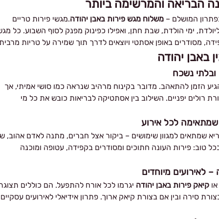
נה הבריאה והמרשימה ביותר
בפתרון המושלם –
משלוח מגש פירות באבן יהודה
.מגשי פירות טריים
יולדת, ימי הולדת, שבת חתן, ואפילו כפינוק מפנק לסוף השבוע. כל מגש
ה, מסודרים באופן אסתטי ויוצאים לדרך תוך שמירה על טריות מרבית.
 באבן יהודה
 ובלתי נשכח
יע הזמן להתאהב. מדובר בקינוח מרהיב שנראה כמו סושי אמיתי, אך
ורת רולים יפניים. השילוב בין אסתטיקה לבריאות כובש את כל מי
שמתאימה לכל אירוע
יא שמתאים למגוון שימושים – ביקור אצל חברים, מתנה לאדם אהוב, שי
ל טוב: פירות העונה חתוכים ומסודרים בקפידה, עטופה ומוכנה
 – לאירועים מיוחדים
ו
קיאק פירות באבן יהודה
יגרמו לכל אורח להתפעל. הם כוללים תצוגת
ורת סירה ובין אם בצורת קיאק ארוך. פתרון אידיאלי לאירועים עסקיים,