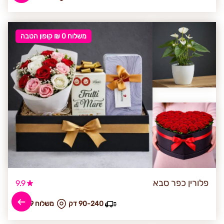
משלוח 0 ₪ קופון הטבה
פלורין כפר סבא
9.9
90-240 דק
₪ משלוח 39