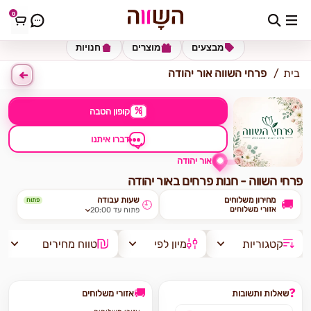
0
כתובת למשלוח
הזינו כתובת
מבצעים
מוצרים
חנויות
בית
פרחי השווה אור יהודה
%
קופון הטבה
דברו איתנו
אור יהודה
פרחי השווה - חנות פרחים באור יהודה
מחירון משלוחים
שעות עבודה
פתוח
🚚
🕘
אזורי משלוחים
פתוח עד 20:00
קטגוריות
מיון לפי
טווח מחירים
🚚
❓
שאלות ותשובות
אזורי משלוחים