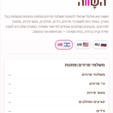
מתנות לאירועים מיוחדים באור יהודה
מחפשים מתנה מושלמת?
אצלנו תוכלו למצוא מגוון רחב של
מתנות, כולל: מארזי שוקולד יינות
השווה הוא פורטל ישראלי להזמנת משלוחי פרחים ומתנות מחנויות מקומיות בכל
איכותיים זרי בלונים/li> זרי כלה למה
הארץ. באתר ניתן למצוא זרי פרחים, ורדים, סחלבים, מגשי פירות, מתנות
לבחור בנו?
לאירועים, מבצעים וקטלוגים עונתיים לפי אזור משלוח. המטרה שלנו היא להציג
✔ פרחים טריים באיכות הגבוהה ביותר
✔ שירות אישי ומקצועי ✔ משלוחים
חוויית קנייה ברורה, נוחה ואמינה — מהחיפוש ועד ההזמנה.
מהירים לכל רחבי אור יהודה ✔ מגוון
רחב של זרים ומארזי מתנה צרו קשר
להזמנה מהירה רוצים להזמין פרחים
או מתנה מיוחדת?
משלוחי פרחים ומתנות
משלוחי פרחים
←
זרי פרחים
←
מגשי פירות
←
עציצים וסחלבים
←
ורדים
←