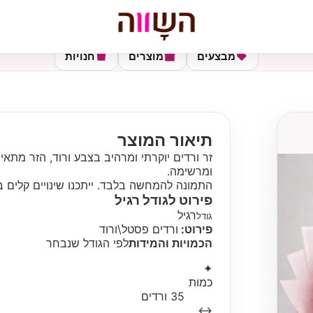
מבצעים
מוצרים
חנויות
תיאור המוצר
זר ורדים יוקרתי ומרהיב בצבע ורוד, הזר מתאים
ומרשימה.
התמונה להמחשה בלבד. ייתכנו שינויים קלים ב
פירוט לגודל
רגיל
רגיל
גודל
פירוט:
ורדים פסטל\ורוד
הכמויות והמידות
לפי הגודל שנבחר
✦
כמות
35 ורדים
↔