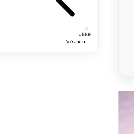
1
+
−
559
₪
הוספה לסל