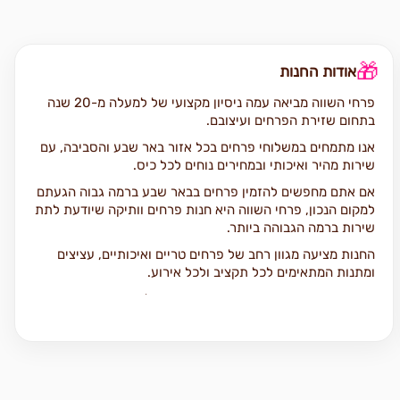
🎁
אודות החנות
פרחי השווה מביאה עמה ניסיון מקצועי של למעלה מ-20 שנה
בתחום שזירת הפרחים ועיצובם.
אנו מתמחים במשלוחי פרחים בכל אזור באר שבע והסביבה, עם
שירות מהיר ואיכותי ובמחירים נוחים לכל כיס.
אם אתם מחפשים להזמין פרחים בבאר שבע ברמה גבוה הגעתם
למקום הנכון, פרחי השווה היא חנות פרחים וותיקה שיודעת לתת
שירות ברמה הגבוהה ביותר.
החנות מציעה מגוון רחב של פרחים טריים ואיכותיים, עציצים
ומתנות המתאימים לכל תקציב ולכל אירוע.
בחנות תמצאו מגוון זרי פרחים בסגנונות קלאסיים, מודרניים
ואמנותיים.
מלאי גדול של עציצים וצמחי בית יפים וייחודיים.
סידורי פרחים יוקרתיים ומרשימים.
זרי כלה אלגנטיים ומיוחדים.