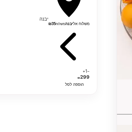
יבנה
משלוח אל
יבנה
35
₪
משלוח
1
+
−
299
₪
הוספה לסל