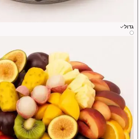
גדול
✓