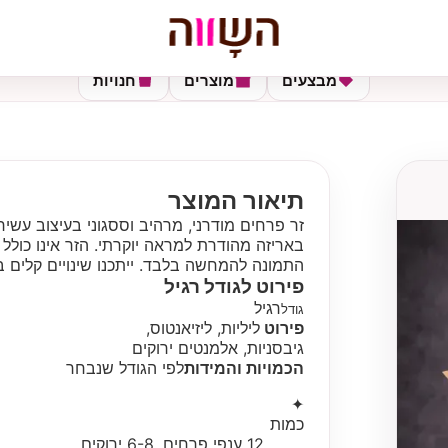
מבצעים
מוצרים
חנויות
תיאור המוצר
זר פרחים מודרני, מרהיב וססגוני בעיצוב עשיר
באריזה מהודרת למראה יוקרתי. הזר אינו כולל 
התמונה להמחשה בלבד. ייתכנו שינויים קלים ב
פירוט לגודל
רגיל
רגיל
גודל
פירוט
ליליות, ליזיאנטוס,
גיבסניות, אלמנטים ירוקים
הכמויות והמידות
לפי הגודל שנבחר
✦
כמות
12 ענפי פרחים, 6-8 ירוקים