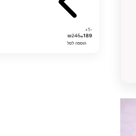
1
+
−
₪
245
189
₪
הוספה לסל