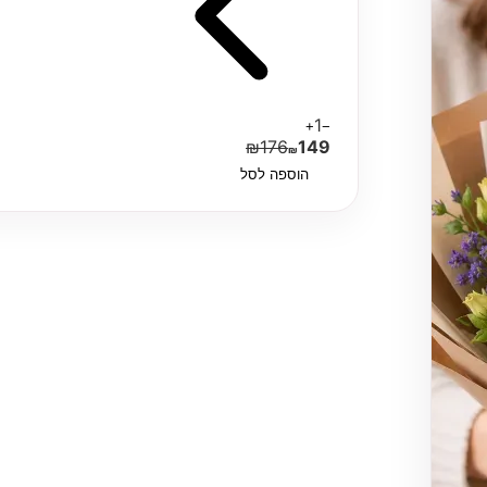
1
+
−
₪
176
149
₪
הוספה לסל