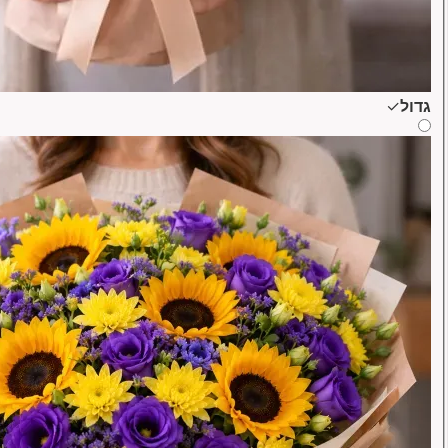
גדול
✓