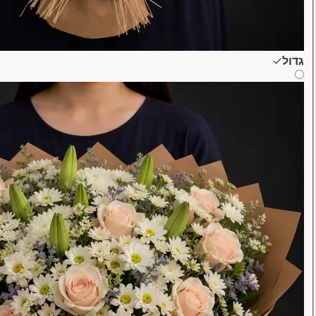
גדול
✓