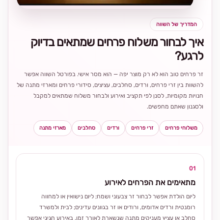
המדריך של השווה
איך לבחור משלוח פרחים שמתאים בדיוק
לרגע?
זר פרחים טוב הוא לא רק מוצר יפה — הוא מסר אישי. בפורטל השווה אפשר
להשוות בין זרי פרחים, ורדים, סחלבים, עציצים, סידורי פרחים ומארזי מתנה של
חנויות מקומיות, לסנן לפי תקציב ואירוע ולבחור משלוח שמתאים למקבל
ולסגנון שאתם מחפשים.
משלוחי פרחים
זרי פרחים
ורדים
סחלבים
מארזי מתנה
01
מתאימים את הפרחים לאירוע
ליום הולדת אפשר לבחור זר צבעוני ושמח; ליום נישואין או למחווה
רומנטית ורדים אדומים, ורודים או זר בגוונים עדינים; לבית ולמשרד
סחלב או עציץ מעניקים מתנה שנשארת לאורך זמן. באירוע חגיגי אפשר