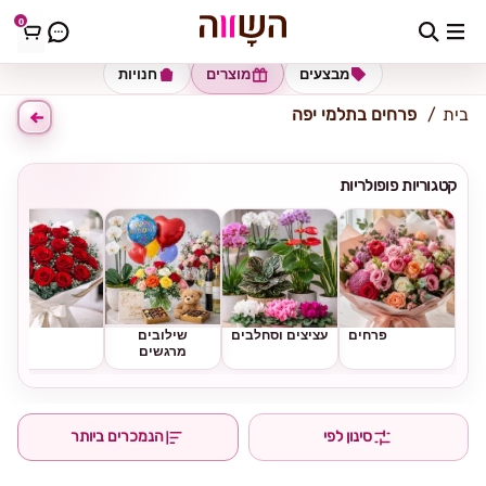
0
כתובת למשלוח
הזינו כתובת
מבצעים
מוצרים
חנויות
בית
פרחים בתלמי יפה
קטגוריות פופולריות
פרחים
עציצים וסחלבים
שילובים
ורדים
מרגשים
סינון לפי
הנמכרים ביותר