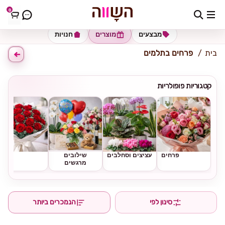
0
כתובת למשלוח
הזינו כתובת
מבצעים
מוצרים
חנויות
בית
פרחים בתלמים
קטגוריות פופולריות
פרחים
עציצים וסחלבים
שילובים
ורדים
מרגשים
סינון לפי
הנמכרים ביותר