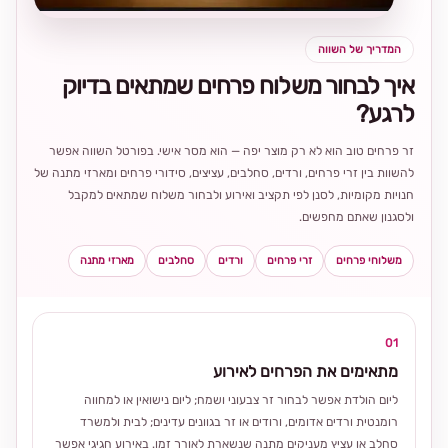
המדריך של השווה
איך לבחור משלוח פרחים שמתאים בדיוק
לרגע?
זר פרחים טוב הוא לא רק מוצר יפה — הוא מסר אישי. בפורטל השווה אפשר
להשוות בין זרי פרחים, ורדים, סחלבים, עציצים, סידורי פרחים ומארזי מתנה של
חנויות מקומיות, לסנן לפי תקציב ואירוע ולבחור משלוח שמתאים למקבל
ולסגנון שאתם מחפשים.
משלוחי פרחים
זרי פרחים
ורדים
סחלבים
מארזי מתנה
01
מתאימים את הפרחים לאירוע
ליום הולדת אפשר לבחור זר צבעוני ושמח; ליום נישואין או למחווה
רומנטית ורדים אדומים, ורודים או זר בגוונים עדינים; לבית ולמשרד
סחלב או עציץ מעניקים מתנה שנשארת לאורך זמן. באירוע חגיגי אפשר