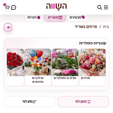
0
כתובת למשלוח
הזינו כתובת
מבצעים
מוצרים
חנויות
בית
פרחים בשריד
קטגוריות פופולריות
פרחים
עציצים וסחלבים
שילובים
ורדים
מרגשים
סינון לפי
מיון לפי