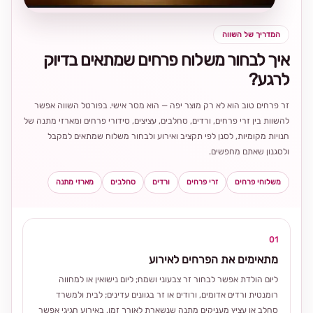
המדריך של השווה
איך לבחור משלוח פרחים שמתאים בדיוק
לרגע?
זר פרחים טוב הוא לא רק מוצר יפה — הוא מסר אישי. בפורטל השווה אפשר
להשוות בין זרי פרחים, ורדים, סחלבים, עציצים, סידורי פרחים ומארזי מתנה של
חנויות מקומיות, לסנן לפי תקציב ואירוע ולבחור משלוח שמתאים למקבל
ולסגנון שאתם מחפשים.
משלוחי פרחים
זרי פרחים
ורדים
סחלבים
מארזי מתנה
01
מתאימים את הפרחים לאירוע
ליום הולדת אפשר לבחור זר צבעוני ושמח; ליום נישואין או למחווה
רומנטית ורדים אדומים, ורודים או זר בגוונים עדינים; לבית ולמשרד
סחלב או עציץ מעניקים מתנה שנשארת לאורך זמן. באירוע חגיגי אפשר