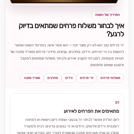
המדריך של השווה
איך לבחור משלוח פרחים שמתאים בדיוק
לרגע?
זר פרחים טוב הוא לא רק מוצר יפה — הוא מסר אישי. בפורטל השווה אפשר
להשוות בין זרי פרחים, ורדים, סחלבים, עציצים, סידורי פרחים ומארזי מתנה של
חנויות מקומיות, לסנן לפי תקציב ואירוע ולבחור משלוח שמתאים למקבל
ולסגנון שאתם מחפשים.
משלוחי פרחים
זרי פרחים
ורדים
סחלבים
מארזי מתנה
01
מתאימים את הפרחים לאירוע
ליום הולדת אפשר לבחור זר צבעוני ושמח; ליום נישואין או למחווה
רומנטית ורדים אדומים, ורודים או זר בגוונים עדינים; לבית ולמשרד
סחלב או עציץ מעניקים מתנה שנשארת לאורך זמן. באירוע חגיגי אפשר