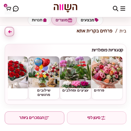
0
כתובת למשלוח
הזינו כתובת
מבצעים
מוצרים
חנויות
בית
פרחים בקרית אתא
קטגוריות פופולריות
פרחים
עציצים וסחלבים
שילובים
ורדים
מרגשים
סינון לפי
הנמכרים ביותר