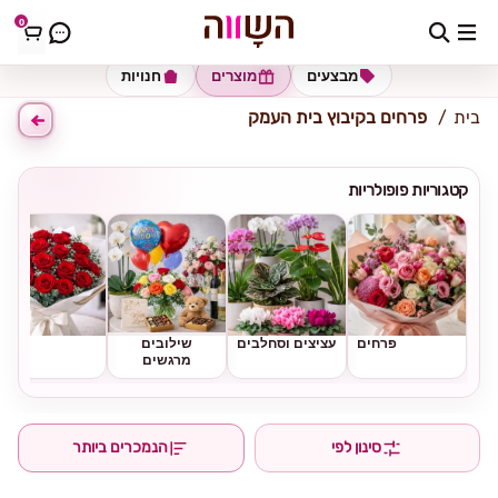
0
כתובת למשלוח
הזינו כתובת
מבצעים
מוצרים
חנויות
בית
פרחים בקיבוץ בית העמק
קטגוריות פופולריות
פרחים
עציצים וסחלבים
שילובים
ורדים
מרגשים
סינון לפי
הנמכרים ביותר