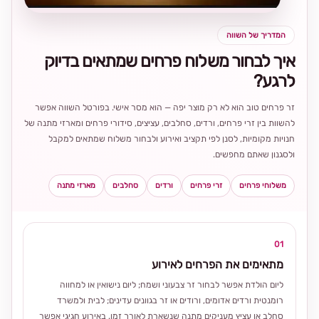
המדריך של השווה
איך לבחור משלוח פרחים שמתאים בדיוק
לרגע?
זר פרחים טוב הוא לא רק מוצר יפה — הוא מסר אישי. בפורטל השווה אפשר
להשוות בין זרי פרחים, ורדים, סחלבים, עציצים, סידורי פרחים ומארזי מתנה של
חנויות מקומיות, לסנן לפי תקציב ואירוע ולבחור משלוח שמתאים למקבל
ולסגנון שאתם מחפשים.
משלוחי פרחים
זרי פרחים
ורדים
סחלבים
מארזי מתנה
01
מתאימים את הפרחים לאירוע
ליום הולדת אפשר לבחור זר צבעוני ושמח; ליום נישואין או למחווה
רומנטית ורדים אדומים, ורודים או זר בגוונים עדינים; לבית ולמשרד
סחלב או עציץ מעניקים מתנה שנשארת לאורך זמן. באירוע חגיגי אפשר