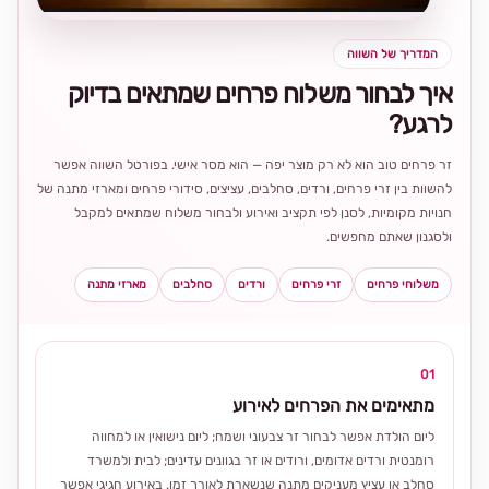
המדריך של השווה
איך לבחור משלוח פרחים שמתאים בדיוק
לרגע?
זר פרחים טוב הוא לא רק מוצר יפה — הוא מסר אישי. בפורטל השווה אפשר
להשוות בין זרי פרחים, ורדים, סחלבים, עציצים, סידורי פרחים ומארזי מתנה של
חנויות מקומיות, לסנן לפי תקציב ואירוע ולבחור משלוח שמתאים למקבל
ולסגנון שאתם מחפשים.
משלוחי פרחים
זרי פרחים
ורדים
סחלבים
מארזי מתנה
01
מתאימים את הפרחים לאירוע
ליום הולדת אפשר לבחור זר צבעוני ושמח; ליום נישואין או למחווה
רומנטית ורדים אדומים, ורודים או זר בגוונים עדינים; לבית ולמשרד
סחלב או עציץ מעניקים מתנה שנשארת לאורך זמן. באירוע חגיגי אפשר