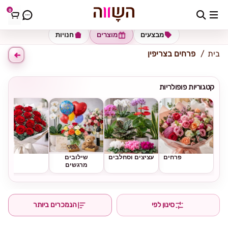
0
כתובת למשלוח
הזינו כתובת
מבצעים
מוצרים
חנויות
בית
פרחים בצריפין
קטגוריות פופולריות
פרחים
עציצים וסחלבים
שילובים
ורדים
מרגשים
סינון לפי
הנמכרים ביותר