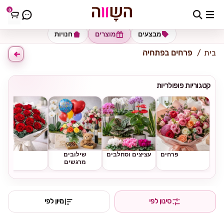
0
כתובת למשלוח
הזינו כתובת
מבצעים
מוצרים
חנויות
בית
פרחים בפתחיה
קטגוריות פופולריות
פרחים
עציצים וסחלבים
שילובים
ורדים
מרגשים
סינון לפי
מיון לפי