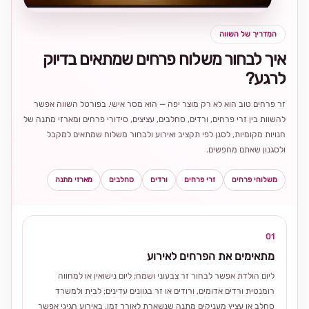
המדריך של השווה
איך לבחור משלוח פרחים שמתאים בדיוק
לרגע?
זר פרחים טוב הוא לא רק מוצר יפה — הוא מסר אישי. בפורטל השווה אפשר
להשוות בין זרי פרחים, ורדים, סחלבים, עציצים, סידורי פרחים ומארזי מתנה של
חנויות מקומיות, לסנן לפי תקציב ואירוע ולבחור משלוח שמתאים למקבל
ולסגנון שאתם מחפשים.
משלוחי פרחים
זרי פרחים
ורדים
סחלבים
מארזי מתנה
01
מתאימים את הפרחים לאירוע
ליום הולדת אפשר לבחור זר צבעוני ושמח; ליום נישואין או למחווה
רומנטית ורדים אדומים, ורודים או זר בגוונים עדינים; לבית ולמשרד
סחלב או עציץ מעניקים מתנה שנשארת לאורך זמן. באירוע חגיגי אפשר