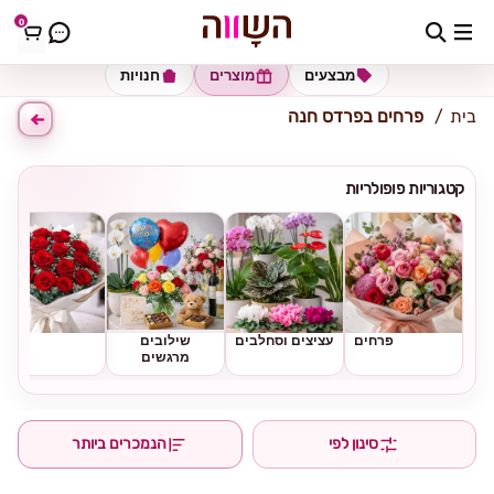
0
כתובת למשלוח
הזינו כתובת
מבצעים
מוצרים
חנויות
בית
פרחים בפרדס חנה
קטגוריות פופולריות
פרחים
עציצים וסחלבים
שילובים
ורדים
מרגשים
סינון לפי
הנמכרים ביותר