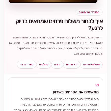
המדריך של השווה
איך לבחור משלוח פרחים שמתאים בדיוק
לרגע?
זר פרחים טוב הוא לא רק מוצר יפה — הוא מסר אישי. בפורטל השווה אפשר
להשוות בין זרי פרחים, ורדים, סחלבים, עציצים, סידורי פרחים ומארזי מתנה של
חנויות מקומיות, לסנן לפי תקציב ואירוע ולבחור משלוח שמתאים למקבל
ולסגנון שאתם מחפשים.
משלוחי פרחים
זרי פרחים
ורדים
סחלבים
מארזי מתנה
01
מתאימים את הפרחים לאירוע
ליום הולדת אפשר לבחור זר צבעוני ושמח; ליום נישואין או למחווה
רומנטית ורדים אדומים, ורודים או זר בגוונים עדינים; לבית ולמשרד
סחלב או עציץ מעניקים מתנה שנשארת לאורך זמן. באירוע חגיגי אפשר