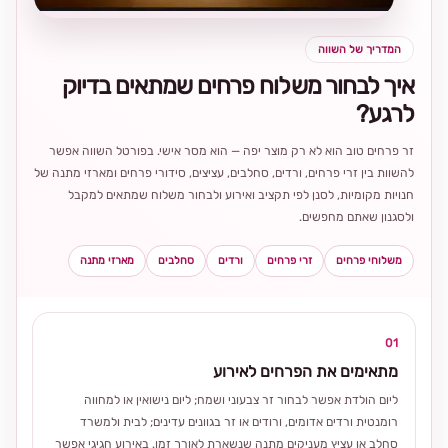
המדריך של השווה
איך לבחור משלוח פרחים שמתאים בדיוק
לרגע?
זר פרחים טוב הוא לא רק מוצר יפה — הוא מסר אישי. בפורטל השווה אפשר
להשוות בין זרי פרחים, ורדים, סחלבים, עציצים, סידורי פרחים ומארזי מתנה של
חנויות מקומיות, לסנן לפי תקציב ואירוע ולבחור משלוח שמתאים למקבל
ולסגנון שאתם מחפשים.
משלוחי פרחים
זרי פרחים
ורדים
סחלבים
מארזי מתנה
01
מתאימים את הפרחים לאירוע
ליום הולדת אפשר לבחור זר צבעוני ושמח; ליום נישואין או למחווה
רומנטית ורדים אדומים, ורודים או זר בגוונים עדינים; לבית ולמשרד
סחלב או עציץ מעניקים מתנה שנשארת לאורך זמן. באירוע חגיגי אפשר