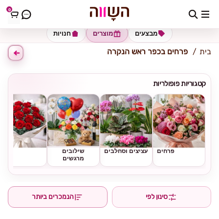
0
כתובת למשלוח
הזינו כתובת
מבצעים
מוצרים
חנויות
בית
פרחים בכפר ראש הנקרה
קטגוריות פופולריות
פרחים
עציצים וסחלבים
שילובים
ורדים
מרגשים
סינון לפי
הנמכרים ביותר