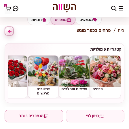
0
כתובת למשלוח
הזינו כתובת
מבצעים
מוצרים
חנויות
בית
פרחים בכפר מונש
קטגוריות פופולריות
פרחים
עציצים וסחלבים
שילובים
ורדים
מרגשים
סינון לפי
הנמכרים ביותר