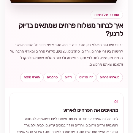
המדריך של השווה
איך לבחור משלוח פרחים שמתאים בדיוק
לרגע?
זר פרחים טוב הוא לא רק מוצר יפה — הוא מסר אישי. בפורטל השווה אפשר
להשוות בין זרי פרחים, ורדים, סחלבים, עציצים, סידורי פרחים ומארזי מתנה של
חנויות מקומיות, לסנן לפי תקציב ואירוע ולבחור משלוח שמתאים למקבל
ולסגנון שאתם מחפשים.
משלוחי פרחים
זרי פרחים
ורדים
סחלבים
מארזי מתנה
01
מתאימים את הפרחים לאירוע
ליום הולדת אפשר לבחור זר צבעוני ושמח; ליום נישואין או למחווה
רומנטית ורדים אדומים, ורודים או זר בגוונים עדינים; לבית ולמשרד
סחלב או עציץ מעניקים מתנה שנשארת לאורך זמן. באירוע חגיגי אפשר