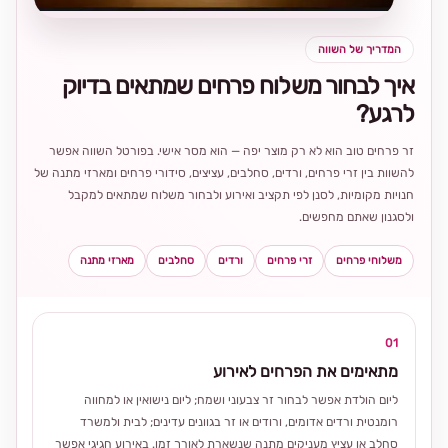
המדריך של השווה
איך לבחור משלוח פרחים שמתאים בדיוק
לרגע?
זר פרחים טוב הוא לא רק מוצר יפה — הוא מסר אישי. בפורטל השווה אפשר
להשוות בין זרי פרחים, ורדים, סחלבים, עציצים, סידורי פרחים ומארזי מתנה של
חנויות מקומיות, לסנן לפי תקציב ואירוע ולבחור משלוח שמתאים למקבל
ולסגנון שאתם מחפשים.
משלוחי פרחים
זרי פרחים
ורדים
סחלבים
מארזי מתנה
01
מתאימים את הפרחים לאירוע
ליום הולדת אפשר לבחור זר צבעוני ושמח; ליום נישואין או למחווה
רומנטית ורדים אדומים, ורודים או זר בגוונים עדינים; לבית ולמשרד
סחלב או עציץ מעניקים מתנה שנשארת לאורך זמן. באירוע חגיגי אפשר