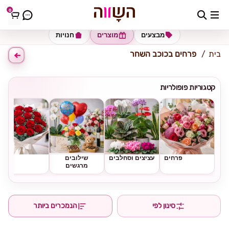
0
כתובת למשלוח
הזינו כתובת
מבצעים
מוצרים
חנויות
בית
פרחים בכוכב השחר
קטגוריות פופולריות
פרחים
עציצים וסחלבים
שילובים
ורדים
מרגשים
סינון לפי
הנמכרים ביותר