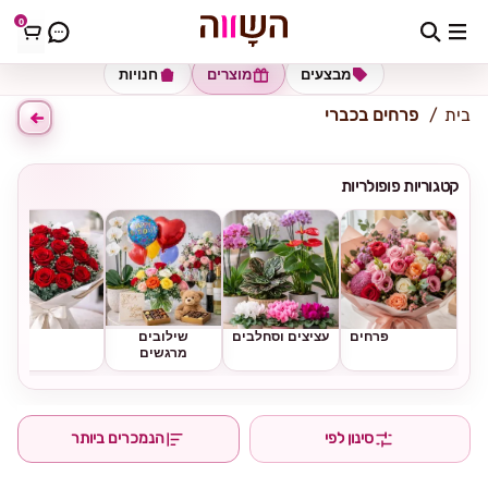
0
כתובת למשלוח
הזינו כתובת
מבצעים
מוצרים
חנויות
בית
פרחים בכברי
קטגוריות פופולריות
פרחים
עציצים וסחלבים
שילובים
ורדים
מרגשים
סינון לפי
הנמכרים ביותר