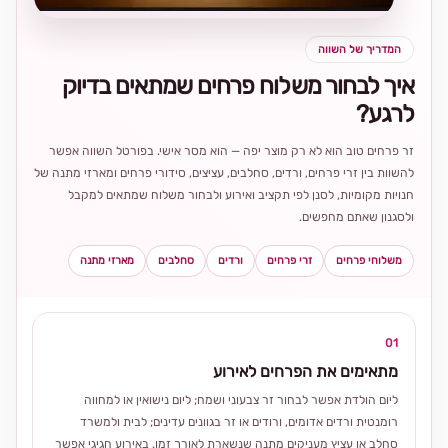
המדריך של השווה
איך לבחור משלוח פרחים שמתאים בדיוק
לרגע?
זר פרחים טוב הוא לא רק מוצר יפה — הוא מסר אישי. בפורטל השווה אפשר
להשוות בין זרי פרחים, ורדים, סחלבים, עציצים, סידורי פרחים ומארזי מתנה של
חנויות מקומיות, לסנן לפי תקציב ואירוע ולבחור משלוח שמתאים למקבל
ולסגנון שאתם מחפשים.
משלוחי פרחים
זרי פרחים
ורדים
סחלבים
מארזי מתנה
01
מתאימים את הפרחים לאירוע
ליום הולדת אפשר לבחור זר צבעוני ושמח; ליום נישואין או למחווה
רומנטית ורדים אדומים, ורודים או זר בגוונים עדינים; לבית ולמשרד
סחלב או עציץ מעניקים מתנה שנשארת לאורך זמן. באירוע חגיגי אפשר