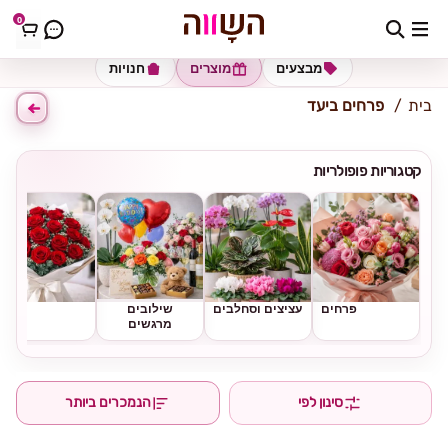
0
כתובת למשלוח
הזינו כתובת
מבצעים
מוצרים
חנויות
בית
פרחים ביעד
קטגוריות פופולריות
פרחים
עציצים וסחלבים
שילובים
ורדים
מרגשים
סינון לפי
הנמכרים ביותר