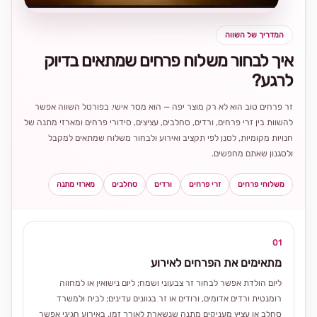
המדריך של השווה
איך לבחור משלוח פרחים שמתאים בדיוק
לרגע?
זר פרחים טוב הוא לא רק מוצר יפה — הוא מסר אישי. בפורטל השווה אפשר
להשוות בין זרי פרחים, ורדים, סחלבים, עציצים, סידורי פרחים ומארזי מתנה של
חנויות מקומיות, לסנן לפי תקציב ואירוע ולבחור משלוח שמתאים למקבל
ולסגנון שאתם מחפשים.
משלוחי פרחים
זרי פרחים
ורדים
סחלבים
מארזי מתנה
01
מתאימים את הפרחים לאירוע
ליום הולדת אפשר לבחור זר צבעוני ושמח; ליום נישואין או למחווה
רומנטית ורדים אדומים, ורודים או זר בגוונים עדינים; לבית ולמשרד
סחלב או עציץ מעניקים מתנה שנשארת לאורך זמן. באירוע חגיגי אפשר