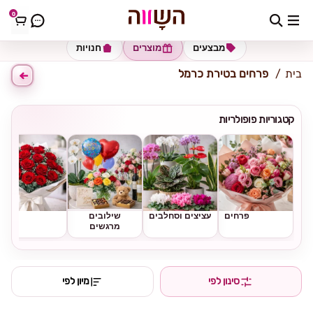
0
כתובת למשלוח
הזינו כתובת
מבצעים
מוצרים
חנויות
בית
פרחים בטירת כרמל
קטגוריות פופולריות
פרחים
עציצים וסחלבים
שילובים
ורדים
מרגשים
סינון לפי
מיון לפי