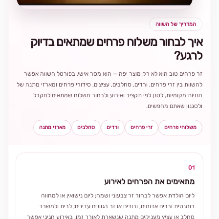
המדריך של השווה
איך לבחור משלוח פרחים שמתאים בדיוק
לרגע?
זר פרחים טוב הוא לא רק מוצר יפה — הוא מסר אישי. בפורטל השווה אפשר
להשוות בין זרי פרחים, ורדים, סחלבים, עציצים, סידורי פרחים ומארזי מתנה של
חנויות מקומיות, לסנן לפי תקציב ואירוע ולבחור משלוח שמתאים למקבל
ולסגנון שאתם מחפשים.
משלוחי פרחים
זרי פרחים
ורדים
סחלבים
מארזי מתנה
01
מתאימים את הפרחים לאירוע
ליום הולדת אפשר לבחור זר צבעוני ושמח; ליום נישואין או למחווה
רומנטית ורדים אדומים, ורודים או זר בגוונים עדינים; לבית ולמשרד
סחלב או עציץ מעניקים מתנה שנשארת לאורך זמן. באירוע חגיגי אפשר