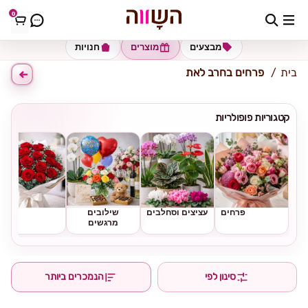
0
כתובת למשלוח
הזינו כתובת
מבצעים
מוצרים
חנויות
בית
פרחים בחרב לאת
קטגוריות פופולריות
פרחים
עציצים וסחלבים
שילובים
ורדים
מרגשים
סינון לפי
הנמכרים ביותר