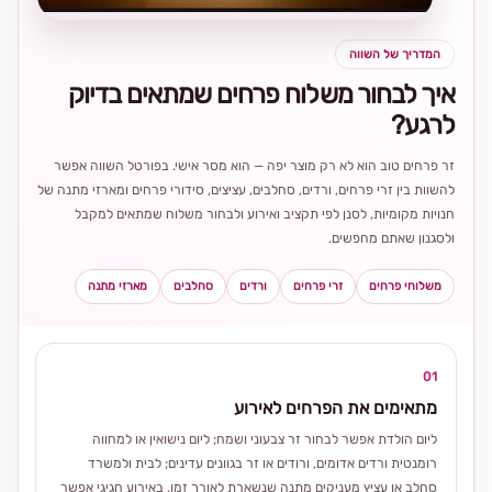
המדריך של השווה
איך לבחור משלוח פרחים שמתאים בדיוק
לרגע?
זר פרחים טוב הוא לא רק מוצר יפה — הוא מסר אישי. בפורטל השווה אפשר
להשוות בין זרי פרחים, ורדים, סחלבים, עציצים, סידורי פרחים ומארזי מתנה של
חנויות מקומיות, לסנן לפי תקציב ואירוע ולבחור משלוח שמתאים למקבל
ולסגנון שאתם מחפשים.
משלוחי פרחים
זרי פרחים
ורדים
סחלבים
מארזי מתנה
01
מתאימים את הפרחים לאירוע
ליום הולדת אפשר לבחור זר צבעוני ושמח; ליום נישואין או למחווה
רומנטית ורדים אדומים, ורודים או זר בגוונים עדינים; לבית ולמשרד
סחלב או עציץ מעניקים מתנה שנשארת לאורך זמן. באירוע חגיגי אפשר