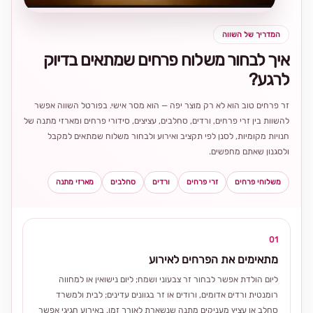
המדריך של השווה
איך לבחור משלוח פרחים שמתאים בדיוק
לרגע?
זר פרחים טוב הוא לא רק מוצר יפה — הוא מסר אישי. בפורטל השווה אפשר
להשוות בין זרי פרחים, ורדים, סחלבים, עציצים, סידורי פרחים ומארזי מתנה של
חנויות מקומיות, לסנן לפי תקציב ואירוע ולבחור משלוח שמתאים למקבל
ולסגנון שאתם מחפשים.
משלוחי פרחים
זרי פרחים
ורדים
סחלבים
מארזי מתנה
01
מתאימים את הפרחים לאירוע
ליום הולדת אפשר לבחור זר צבעוני ושמח; ליום נישואין או למחווה
רומנטית ורדים אדומים, ורודים או זר בגוונים עדינים; לבית ולמשרד
סחלב או עציץ מעניקים מתנה שנשארת לאורך זמן. באירוע חגיגי אפשר