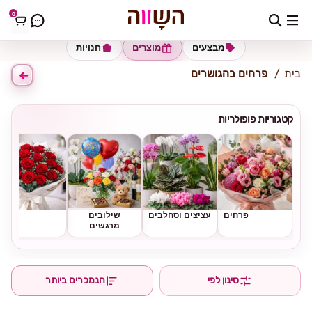
0
כתובת למשלוח
הזינו כתובת
מבצעים
מוצרים
חנויות
בית
פרחים בהגושרים
קטגוריות פופולריות
פרחים
עציצים וסחלבים
שילובים
ורדים
מרגשים
סינון לפי
הנמכרים ביותר