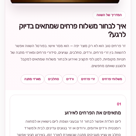
המדריך של השווה
איך לבחור משלוח פרחים שמתאים בדיוק
לרגע?
זר פרחים טוב הוא לא רק מוצר יפה — הוא מסר אישי. בפורטל השווה אפשר
להשוות בין זרי פרחים, ורדים, סחלבים, עציצים, סידורי פרחים ומארזי מתנה של
חנויות מקומיות, לסנן לפי תקציב ואירוע ולבחור משלוח שמתאים למקבל
ולסגנון שאתם מחפשים.
משלוחי פרחים
זרי פרחים
ורדים
סחלבים
מארזי מתנה
01
מתאימים את הפרחים לאירוע
ליום הולדת אפשר לבחור זר צבעוני ושמח; ליום נישואין או למחווה
רומנטית ורדים אדומים, ורודים או זר בגוונים עדינים; לבית ולמשרד
סחלב או עציץ מעניקים מתנה שנשארת לאורך זמן. באירוע חגיגי אפשר