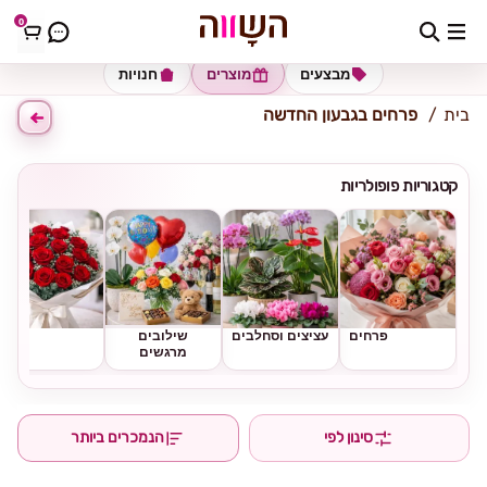
0
כתובת למשלוח
הזינו כתובת
מבצעים
מוצרים
חנויות
בית
פרחים בגבעון החדשה
קטגוריות פופולריות
פרחים
עציצים וסחלבים
שילובים
ורדים
מרגשים
סינון לפי
הנמכרים ביותר