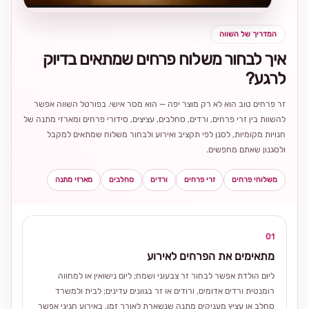
המדריך של השווה
איך לבחור משלוח פרחים שמתאים בדיוק
לרגע?
זר פרחים טוב הוא לא רק מוצר יפה — הוא מסר אישי. בפורטל השווה אפשר
להשוות בין זרי פרחים, ורדים, סחלבים, עציצים, סידורי פרחים ומארזי מתנה של
חנויות מקומיות, לסנן לפי תקציב ואירוע ולבחור משלוח שמתאים למקבל
ולסגנון שאתם מחפשים.
משלוחי פרחים
זרי פרחים
ורדים
סחלבים
מארזי מתנה
01
מתאימים את הפרחים לאירוע
ליום הולדת אפשר לבחור זר צבעוני ושמח; ליום נישואין או למחווה
רומנטית ורדים אדומים, ורודים או זר בגוונים עדינים; לבית ולמשרד
סחלב או עציץ מעניקים מתנה שנשארת לאורך זמן. באירוע חגיגי אפשר