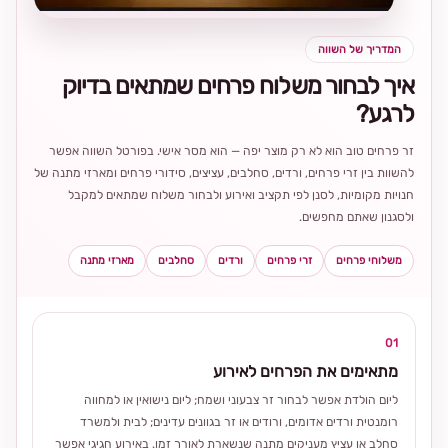
המדריך של השווה
איך לבחור משלוח פרחים שמתאים בדיוק
לרגע?
זר פרחים טוב הוא לא רק מוצר יפה — הוא מסר אישי. בפורטל השווה אפשר
להשוות בין זרי פרחים, ורדים, סחלבים, עציצים, סידורי פרחים ומארזי מתנה של
חנויות מקומיות, לסנן לפי תקציב ואירוע ולבחור משלוח שמתאים למקבל
ולסגנון שאתם מחפשים.
משלוחי פרחים
זרי פרחים
ורדים
סחלבים
מארזי מתנה
01
מתאימים את הפרחים לאירוע
ליום הולדת אפשר לבחור זר צבעוני ושמח; ליום נישואין או למחווה
רומנטית ורדים אדומים, ורודים או זר בגוונים עדינים; לבית ולמשרד
סחלב או עציץ מעניקים מתנה שנשארת לאורך זמן. באירוע חגיגי אפשר