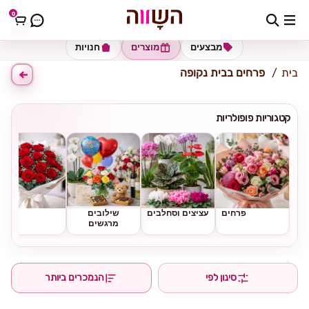
0
כתובת למשלוח
הזינו כתובת
מבצעים
מוצרים
חנויות
בית
פרחים בבית נקופה
קטגוריות פופולריות
פרחים
עציצים וסחלבים
שילובים
ורדים
מרגשים
סינון לפי
הנמכרים ביותר