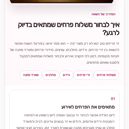
המדריך של השווה
איך לבחור משלוח פרחים שמתאים בדיוק
לרגע?
זר פרחים טוב הוא לא רק מוצר יפה — הוא מסר אישי. בפורטל השווה אפשר
להשוות בין זרי פרחים, ורדים, סחלבים, עציצים, סידורי פרחים ומארזי מתנה של
חנויות מקומיות, לסנן לפי תקציב ואירוע ולבחור משלוח שמתאים למקבל
ולסגנון שאתם מחפשים.
משלוחי פרחים
זרי פרחים
ורדים
סחלבים
מארזי מתנה
01
מתאימים את הפרחים לאירוע
ליום הולדת אפשר לבחור זר צבעוני ושמח; ליום נישואין או למחווה
רומנטית ורדים אדומים, ורודים או זר בגוונים עדינים; לבית ולמשרד
סחלב או עציץ מעניקים מתנה שנשארת לאורך זמן. באירוע חגיגי אפשר