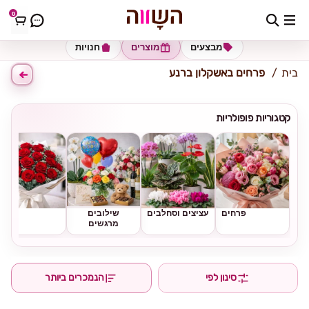
0
כתובת למשלוח
הזינו כתובת
מבצעים
מוצרים
חנויות
בית
פרחים באשקלון ברנע
קטגוריות פופולריות
פרחים
עציצים וסחלבים
שילובים
ורדים
מרגשים
סינון לפי
הנמכרים ביותר