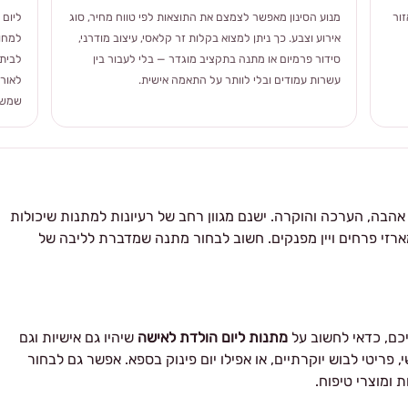
ור
מנוע הסינון מאפשר לצמצם את התוצאות לפי טווח מחיר, סוג
ליום 
אירוע וצבע. כך ניתן למצוא בקלות זר קלאסי, עיצוב מודרני,
למחוו
סידור פרמיום או מתנה בתקציב מוגדר — בלי לעבור בין
לבית 
עשרות עמודים ובלי לוותר על התאמה אישית.
לאורך
שמשלב
הבה, הערכה והוקרה. ישנם מגוון רחב של רעיונות למתנות שיכולות
רזי פרחים ויין מפנקים. חשוב לבחור מתנה שמדברת לליבה של
כם, כדאי לחשוב על
מתנות ליום הולדת לאישה
שיהיו גם אישיות וגם
 פריטי לבוש יוקרתיים, או אפילו יום פינוק בספא. אפשר גם לבחור
 ומוצרי טיפוח.