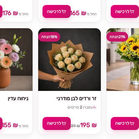
לרכישה
לרכישה
176 ₪
165 ₪
₪
199 ₪
184 ₪
החל מ־
החל מ־
21%
הנחה
18%
הנחה
זר ורדים לבן מודרני
ניחוח עדין
נמכרו
2
פריטים
לרכישה
לרכישה
155 ₪
195 ₪
₪
239 ₪
החל מ־