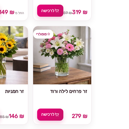
לרכישה
149 ₪
319 ₪
359 ₪
החל מ־
פופולרי
זר פרחים לילה ורוד
זר חמניות
לרכישה
146 ₪
279 ₪
185 ₪