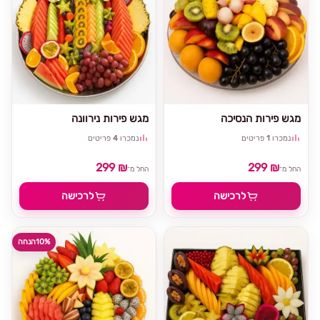
מגש פירות הנסיכה
מגש פירות נירוונה
נמכרו
1
פריטים
נמכרו
4
פריטים
299 ₪
299 ₪
החל מ־
החל מ־
לרכישה
לרכישה
10%
הנחה