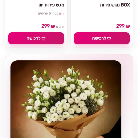
מגש פירות BOX
מגש פירות יוון
נמכרו
3
פריטים
299 ₪
299 ₪
החל מ־
לרכישה
לרכישה