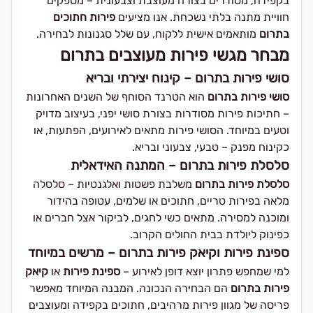
בקפידה, מסודרים בצורה מעוצבת וצבעונית – מספקים
חוויית מתנה בלתי נשכחת. אנו מציעים
פירות חתוכים
בתרום
מותאמים אישית ללקוח, עם שלל סגנונות לבחירה.
מבחר מגשי פירות מעוצבים בתרום
סושי פירות בתרום – קינוח יצירתי ובריא
סושי פירות בתרום
הוא הטרנד הסוחף של השנים האחרונות
– חתיכות פירות מסודרות בצורת סושי יפני, בעיצוב מדויק
וטעים במיוחד. הסושי פירות מתאים לאירועים, הפתעות, או
כקינוח מפנק – טבעי, צבעוני ובריא.
סלסלת פירות בתרום – המתנה האידאלית
סלסלת פירות בתרום
משלבת פשטות ואלגנטיות – סלסלה
מלאה בפירות טריים, חתוכים או שלמים, עטופה בהידור
ומוכנה למסירה. מתאים כשי לחגים, לביקור אצל חברים או
כפינוק ליולדת בבית החולים הקרוב.
ספינת פירות וקיאק פירות בתרום – מרשים במיוחד
למי שמחפש פתרון יוצא דופן לאירוע –
ספינת פירות
או
קיאק
פירות בתרום
הם הבחירה הנכונה. המבנה המיוחד מאפשר
פריסה של מגוון פירות מרהיבים, חתוכים בקפידה ומעוצבים