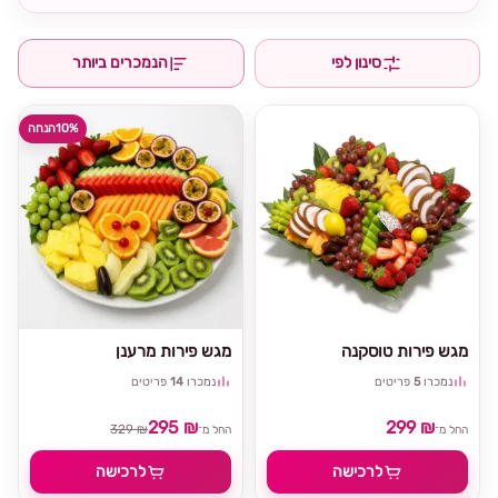
סינון לפי
הנמכרים ביותר
10%
הנחה
מגש פירות טוסקנה
מגש פירות מרענן
נמכרו
5
פריטים
נמכרו
14
פריטים
295 ₪
299 ₪
329 ₪
החל מ־
החל מ־
לרכישה
לרכישה